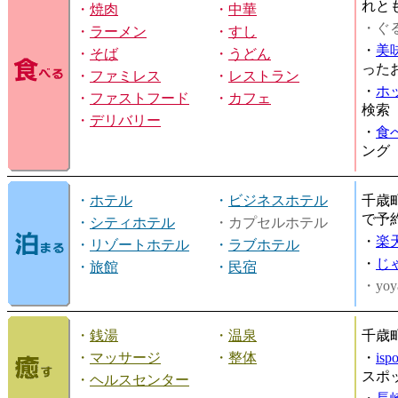
れと
・
焼肉
・
中華
・ぐ
・
ラーメン
・
すし
・
美
・
そば
・
うどん
った
・
ファミレス
・
レストラン
・
ホ
・
ファストフード
・
カフェ
検索
・
デリバリー
・
食
ング
・
ホテル
・
ビジネスホテル
千歳
で予
・
シティホテル
・カプセルホテル
・
楽
・
リゾートホテル
・
ラブホテル
・
じ
・
旅館
・
民宿
・yoy
・
銭湯
・
温泉
千歳
・
マッサージ
・
整体
・
is
スポ
・
ヘルスセンター