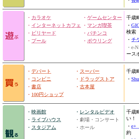
・
長
・
カラオケ
・
ゲームセンター
千歳
・
インターネットカフェ
・
マンガ喫茶
・
GI
検索
・
ビリヤード
・
パチンコ
・
チ
・
プール
・
ボウリング
・e-N
ース
・
デパート
・
スーパー
千歳
・
コンビニ
・
ドラッグストア
・
Shu
・
書店
・
古本屋
・
100円ショップ
・
映画館
・
レンタルビデオ
千歳
い！
・
ライブハウス
・劇場・コンサート
・
e
・
スタジアム
・ホール
約