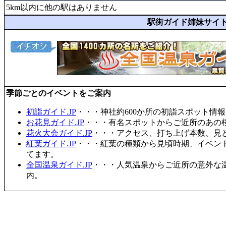
5km以内に他の駅はありません
駅街ガイド姉妹サイ
季節ごとのイベントをご案内
初詣ガイド.JP
・・・神社約600か所の初詣スポット情
お花見ガイド.JP
・・・有名スポットからご近所のあの桜
花火大会ガイド.JP
・・・アクセス、打ち上げ本数、見
紅葉ガイド.JP
・・・紅葉の種類から見頃時期、イベン
てます。
全国温泉ガイド.JP
・・・人気温泉からご近所の意外な
内。