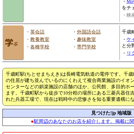
・
Mov
をチ
・映画
・
英会話
・
外国語会話
千歳
・
教養教室
・
趣味教室
・
ケ
と分
・
各種学校
・
専門学校
・
リ
千歳町駅(ちとせまちえき)は長崎電気軌道の電停です。千
の住居が建ち並んでいるのにくわえて複合商業施設のイオ
センターなどの娯楽施設の店舗のほか、公民館、多目的ホ
ます。千歳町駅から徒歩で10分程の場所にある三菱兵器住
れた兵器工場で、現在は戦時中の悲惨さを知る重要遺構に
見つけた!jp 地域版
●
駅周辺のあなたのお店を紹介します。掲載に