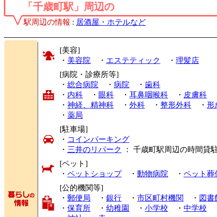
「千歳町駅」周辺の
駅周辺の情報
:
居酒屋・ホテルなど
[美容]
・
美容院
・
エステティック
・
理髪店
[病院・診療所等]
・
総合病院
・
病院
・
歯科
・
内科
・
眼科
・
耳鼻咽喉科
・
皮膚科
・
神経、精神科
・
外科
・
整形外科
・
形
・
薬局
[駐車場]
・
コインパーキング
・
三井のリパーク
： 千歳町駅周辺の時間貸
[ペット]
・
ペットショップ
・
動物病院
・
ペット葬
[公的機関等]
・
郵便局
・
銀行
・
市区町村機関
・
図書
・
保育所
・
幼稚園
・
小学校
・
中学校