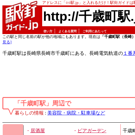
アドレスに「○○駅.jp」と入れるだけ！駅街ガイド
http://千歳町駅.
｜
｜
使い方
よくある質問
ご利用にあたって
この駅と同じ名前の駅が他の地域にもあります。現在は
「千歳町駅（長崎
見る]
千歳町駅は長崎県長崎市千歳町にある、長崎電気軌道の
１番
「千歳町駅」周辺で
暮らしの情報
:
美容院・病院・駐車場など
・
居酒屋
・
ビアガーデン
千歳