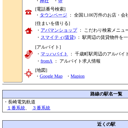
・
神社
・
寺
[電話番号検索]
・
タウンページ
： 全国1,100万件のお店
[住まいを借りる]
・
アパマンショップ
： こだわり検索メニュ
・
スマイティ(賃貸)
： 駅周辺の賃貸物件を
[アルバイト]
・
マッハバイト
： 千歳町駅周辺のアルバイ
・
fromA
：
アルバイト求人情報
[地図]
・
Google Map
・
Mapion
路線の駅名一覧
・長崎電気軌道
１番系統
、
３番系統
近くの駅