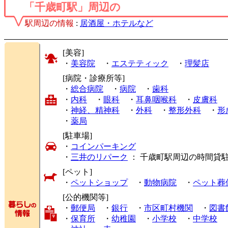
「千歳町駅」周辺の
駅周辺の情報
:
居酒屋・ホテルなど
[美容]
・
美容院
・
エステティック
・
理髪店
[病院・診療所等]
・
総合病院
・
病院
・
歯科
・
内科
・
眼科
・
耳鼻咽喉科
・
皮膚科
・
神経、精神科
・
外科
・
整形外科
・
形
・
薬局
[駐車場]
・
コインパーキング
・
三井のリパーク
： 千歳町駅周辺の時間貸
[ペット]
・
ペットショップ
・
動物病院
・
ペット葬
[公的機関等]
・
郵便局
・
銀行
・
市区町村機関
・
図書
・
保育所
・
幼稚園
・
小学校
・
中学校