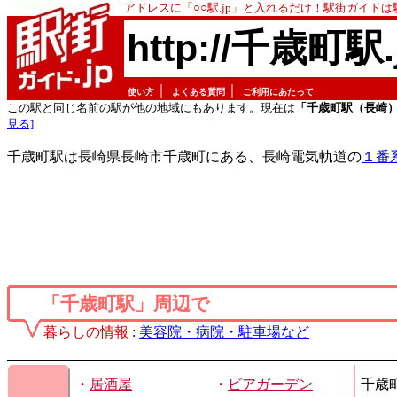
アドレスに「○○駅.jp」と入れるだけ！駅街ガイド
http://千歳町駅.
｜
｜
使い方
よくある質問
ご利用にあたって
この駅と同じ名前の駅が他の地域にもあります。現在は
「千歳町駅（長崎
見る]
千歳町駅は長崎県長崎市千歳町にある、長崎電気軌道の
１番
「千歳町駅」周辺で
暮らしの情報
:
美容院・病院・駐車場など
・
居酒屋
・
ビアガーデン
千歳