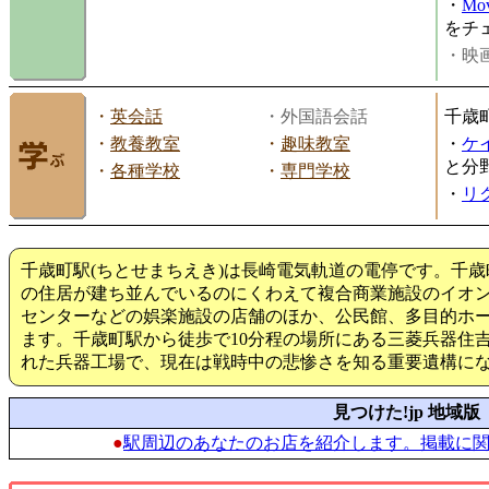
・
Mov
をチ
・映画
・
英会話
・外国語会話
千歳
・
教養教室
・
趣味教室
・
ケ
と分
・
各種学校
・
専門学校
・
リ
千歳町駅(ちとせまちえき)は長崎電気軌道の電停です。千
の住居が建ち並んでいるのにくわえて複合商業施設のイオ
センターなどの娯楽施設の店舗のほか、公民館、多目的ホ
ます。千歳町駅から徒歩で10分程の場所にある三菱兵器住
れた兵器工場で、現在は戦時中の悲惨さを知る重要遺構に
見つけた!jp 地域版
●
駅周辺のあなたのお店を紹介します。掲載に