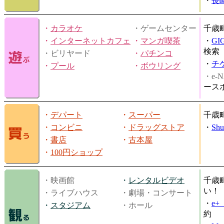
・
長
・
カラオケ
・ゲームセンター
千歳
・
インターネットカフェ
・
マンガ喫茶
・
GI
検索
・ビリヤード
・
パチンコ
・
チ
・
プール
・
ボウリング
・e-N
ース
・
デパート
・
スーパー
千歳
・
コンビニ
・
ドラッグストア
・
Shu
・
書店
・
古本屋
・
100円ショップ
・映画館
・
レンタルビデオ
千歳
い！
・ライブハウス
・劇場・コンサート
・
e
・
スタジアム
・ホール
約