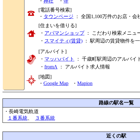
・
神社
・
寺
[電話番号検索]
・
タウンページ
： 全国1,100万件のお店
[住まいを借りる]
・
アパマンショップ
： こだわり検索メニュ
・
スマイティ(賃貸)
： 駅周辺の賃貸物件を
[アルバイト]
・
マッハバイト
： 千歳町駅周辺のアルバイ
・
fromA
：
アルバイト求人情報
[地図]
・
Google Map
・
Mapion
路線の駅名一覧
・長崎電気軌道
１番系統
、
３番系統
近くの駅