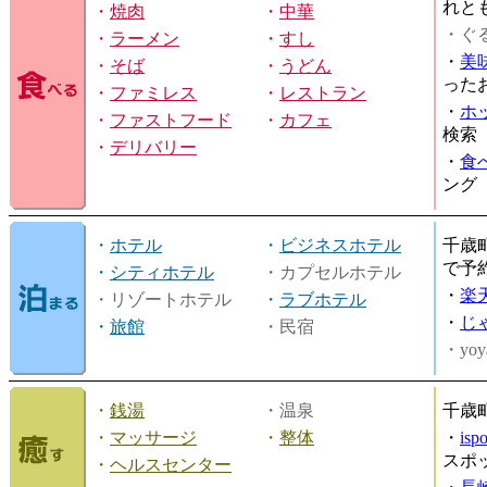
れと
・
焼肉
・
中華
・ぐ
・
ラーメン
・
すし
・
美
・
そば
・
うどん
った
・
ファミレス
・
レストラン
・
ホ
・
ファストフード
・
カフェ
検索
・
デリバリー
・
食
ング
・
ホテル
・
ビジネスホテル
千歳
で予
・
シティホテル
・カプセルホテル
・
楽
・リゾートホテル
・
ラブホテル
・
じ
・
旅館
・民宿
・yoy
・
銭湯
・温泉
千歳
・
マッサージ
・
整体
・
is
スポ
・
ヘルスセンター