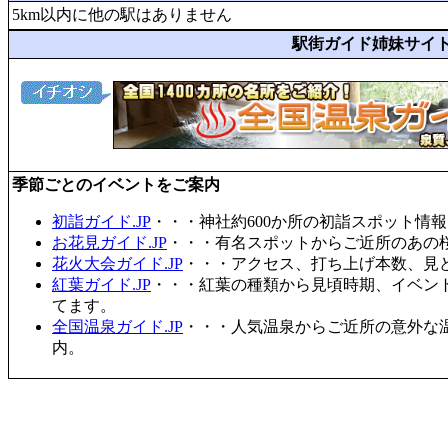
5km以内に他の駅はありません
駅街ガイド姉妹サイ
季節ごとのイベントをご案内
初詣ガイド.JP
・・・神社約600か所の初詣スポット情
お花見ガイド.JP
・・・有名スポットからご近所のあの桜
花火大会ガイド.JP
・・・アクセス、打ち上げ本数、見
紅葉ガイド.JP
・・・紅葉の種類から見頃時期、イベン
てます。
全国温泉ガイド.JP
・・・人気温泉からご近所の意外な
内。