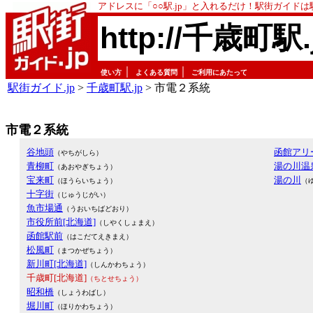
アドレスに「○○駅.jp」と入れるだけ！駅街ガイド
http://千歳町駅.
｜
｜
使い方
よくある質問
ご利用にあたって
駅街ガイド.jp
>
千歳町駅.jp
> 市電２系統
市電２系統
谷地頭
函館アリ
（やちがしら）
青柳町
湯の川温
（あおやぎちょう）
宝来町
湯の川
（ほうらいちょう）
（
十字街
（じゅうじがい）
魚市場通
（うおいちばどおり）
市役所前[北海道]
（しやくしょまえ）
函館駅前
（はこだてえきまえ）
松風町
（まつかぜちょう）
新川町[北海道]
（しんかわちょう）
千歳町[北海道]
（ちとせちょう）
昭和橋
（しょうわばし）
堀川町
（ほりかわちょう）