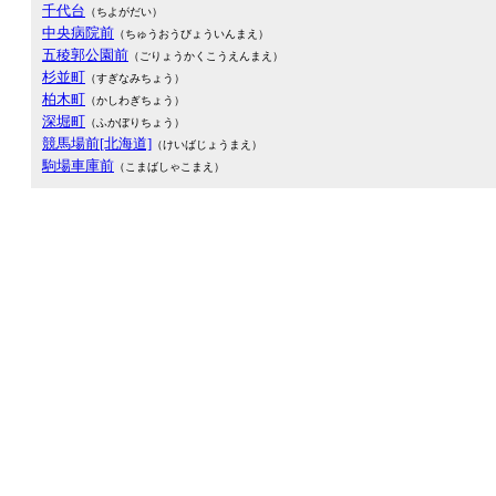
千代台
（ちよがだい）
中央病院前
（ちゅうおうびょういんまえ）
五稜郭公園前
（ごりょうかくこうえんまえ）
杉並町
（すぎなみちょう）
柏木町
（かしわぎちょう）
深堀町
（ふかぼりちょう）
競馬場前[北海道]
（けいばじょうまえ）
駒場車庫前
（こまばしゃこまえ）